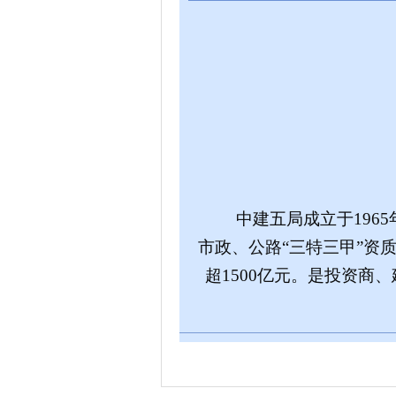
中建五局
成立于
196
市政、公路
“
三特三甲
”
资质
超1500亿元。是投资商