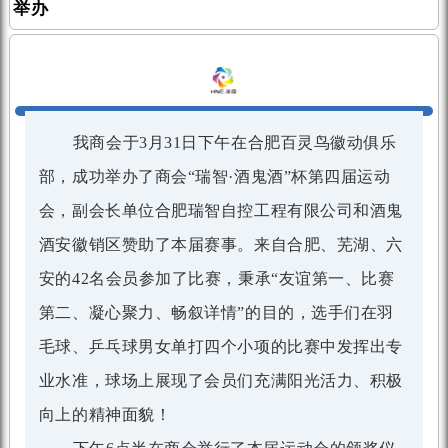
举办
我商会于
3
月
31
日下午在合肥百灵鸟徽动俱乐
部，成功举办了商会“瑞
智
·
酒鬼酒
”杯第四届运动
会，副会长单位合肥瑞智自控工程有限公司和酒鬼
酒安徽销区赞助了本届赛事。来自合肥、芜湖、六
安的
42
名会员参加了比赛，秉承“友谊第一、比赛
第二、凝心聚力、畅叙详情”的目的，选手们在羽
毛球、乒乓球男女单打四个小项的比赛中发挥出专
业水准，球场上展现了会员们充满阳光活力、积极
向上的精神面貌！