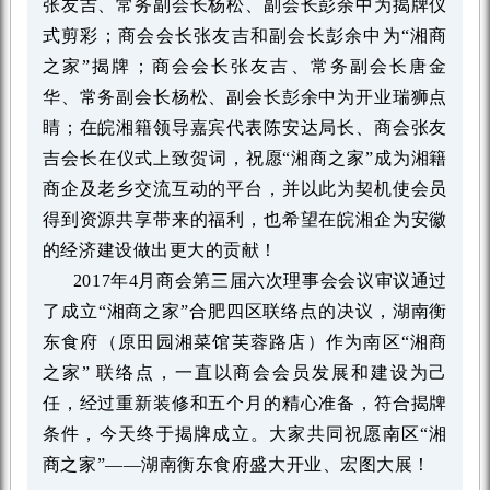
张友吉、常务副会长杨松、副会长彭余中为揭牌仪
式剪彩；商会会长张友吉和副会长彭余中为“湘商
之家”揭牌；商会会长张友吉、常务副会长唐金
华、常务副会长杨松、副会长彭余中为开业瑞狮点
睛；在皖湘籍领导嘉宾代表陈安达局长、商会张友
吉会长在仪式上致贺词，祝愿“湘商之家”成为湘籍
商企及老乡交流互动的平台，并以此为契机使会员
得到资源共享带来的福利，也希望在皖湘企为安徽
的经济建设做出更大的贡献！
2017年4月商会第三届六次理事会会议审议通过
了成立“湘商之家”合肥四区联络点的决议，湖南衡
东食府（原田园湘菜馆芙蓉路店）作为南区“湘商
之家” 联络点，一直以商会会员发展和建设为己
任，经过重新装修和五个月的精心准备，符合揭牌
条件，今天终于揭牌成立。大家共同祝愿南区“湘
商之家”——湖南衡东食府盛大开业、宏图大展！