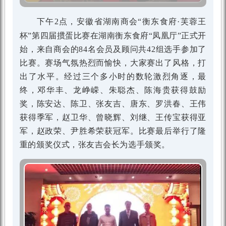
下午2点，安徽省湖南商会“衡东食府·芙蓉王
杯”第四届掼蛋比赛在湖南衡东食府“凤凰厅”正式开
始，来自商会的84名会员及顾问共42组选手参加了
比赛。赛场气氛热烈而愉快，大家赛出了风格，打
出了水平。经过三个多小时的数轮激烈角逐，最
终，邓华丰、龙峥嵘、朱聪杰、陈海贵获得鼓励
奖，陈安达、陈卫、张友吉、唐东、罗洪春、王伟
获得季军，赵卫华、曾晓辉、刘继、王传宝获得亚
军，赵政荣、尹胜希荣获冠军。比赛最后举行了隆
重的颁奖仪式，张友吉会长为选手颁奖。