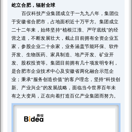
屹立合肥，辐射全球
百仪科技产业集团成立于一九九八年，集团位
于安徽省合肥市，占地面积近十万平方。集团成立
二十二年来，始终坚持“植根江淮、严守底线”的经
营之道，不断发展壮大，截止目前拥有全资企业五
家，参股企业二十余家，业务涵盖节能环保、软件
开发、生物医药、家具制造、地产开发、矿业开
发、股权投资等。集团目前拥有几十项发明专利，
是合肥市企业技术中心及安徽省两化融合示范企
业；秉承“服务创造价值”的客户理念，坚持“科技创
新、产业兴企”的发展战略，面临当今世界百年未
有之大变局，正在向着打造百亿产业集团而努力。