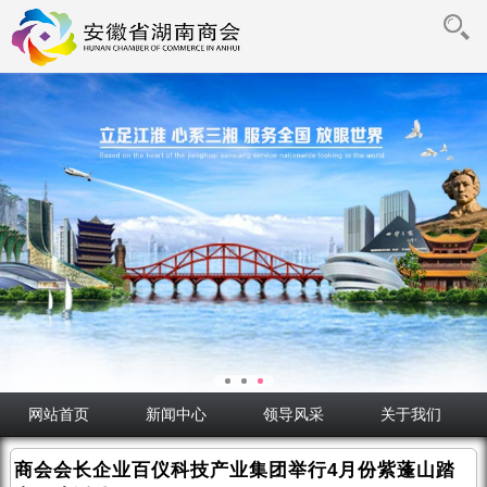
网站首页
新闻中心
领导风采
关于我们
商会会长企业百仪科技产业集团举行4月份紫蓬山踏