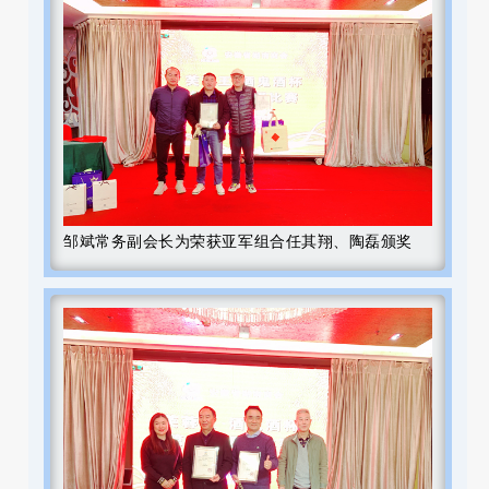
邹斌常务副会长为荣获亚军组合任其翔、陶磊颁奖